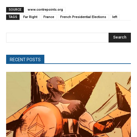
SOURCE
www.contrepoints.org
TAGS
Far Right
France
French Presidential Elections
left
Search
RECENT POSTS