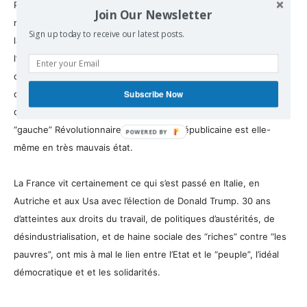
Personnellement je suis réservée. Oui il faut participer à ce
Join Our Newsletter
mouvement tout en n’ayant pas d’illusions. Il ne faut pas le
Sign up today to receive our latest posts.
laisser entre
les mains de Marine le Pen. Et très souvent, dans
l’histoire, ce genre de mouvement de classes moyennes en voie
de prolétarisation est dangereux. S’il n’est pas rejoint par
Subscribe Now
d’autres couches sociales, les salariés, i
l peut basculer vers la
droite réactionnaire ou vers la gauche révolutionnaire. Or la
“gauche” Révolutionnaire, socialiste ourépublicaine est elle-
même en très mauvais état.
La France vit certainement ce qui s’est passé en Italie, en
Autriche et aux Usa avec l’élection de Donald Trump. 30 ans
d’atteintes aux droits du travail, de politiques d’austérités, de
désindustrialisation, et de haine sociale des “riches” contre “les
pauvres”, ont mis à mal le lien entre l’Etat et le “peuple”, l’idéal
démocratique et et les solidarités.