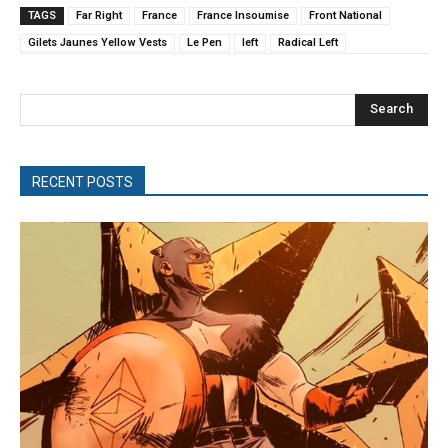
TAGS
Far Right
France
France Insoumise
Front National
Gilets Jaunes Yellow Vests
Le Pen
left
Radical Left
Search
RECENT POSTS