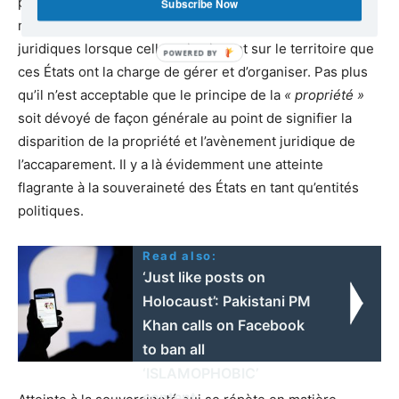
puissent pas qualifier les Entreprises, fussent-elles
Subscribe Now
multinationales, selon leurs propres prescriptions
juridiques lorsque celles-ci agissent sur le territoire que
ces États ont la charge de gérer et d’organiser. Pas plus
qu’il n’est acceptable que le principe de la
« propriété »
soit dévoyé de façon générale au point de signifier la
disparition de la propriété et l’avènement juridique de
l’accaparement. Il y a là évidemment une atteinte
flagrante à la souveraineté des États en tant qu’entités
politiques.
Read also:
‘Just like posts on
Holocaust’: Pakistani PM
Khan calls on Facebook
to ban all
‘ISLAMOPHOBIC’
content