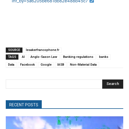
inf_by=5a6205be681db82e488b45c7
SOURCE
lesakerfrancophone.fr
TAGS
AI
Anglo-Saxon Law
Banking regulations
banks
Data
Facebook
Google
IASB
Non-Material Data
Search
RECENT POSTS