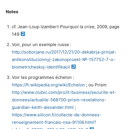
Notes
cf. Jean-Loup Izambert
Pourquoi la crise
, 2009, page
149
Voir, pour un exemple russe :
http://soborjane.ru/2017/12/21/20-dekabrja-prinjat-
antikonstitucionnyj-zakonoproekt-№-157752-7-o-
biometricheskoj-identifikacii
Voir les programmes échelon :
https://fr.wikipedia.org/wiki/Echelon
; ou Prism
http://www.clubic.com/pro/it-business/securite-et-
donnees/actualite-568700-prism-revelations-
guardian-keith-alexander.html
;
https://www.silicon.fr/collecte-de-donnees-
renseignement-francais-nsa-91106.html?