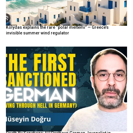
Kolydas explains the rare “polar meltemi” — Greece’s
invisible summer wind regulator
Death By Sanctions: EU Destroys German Journalist in