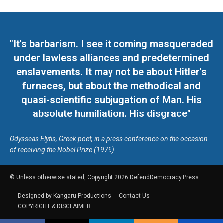
"It's barbarism. I see it coming masqueraded
under lawless alliances and predetermined
enslavements. It may not be about Hitler's
furnaces, but about the methodical and
quasi-scientific subjugation of Man. His
absolute humiliation. His disgrace"
Odysseas Elytis, Greek poet, in a press conference on the occasion
of receiving the Nobel Prize (1979)
© Unless otherwise stated, Copyright 2026 DefendDemocracy.Press
Designed by Kangaru Productions
Contact Us
COPYRIGHT & DISCLAIMER