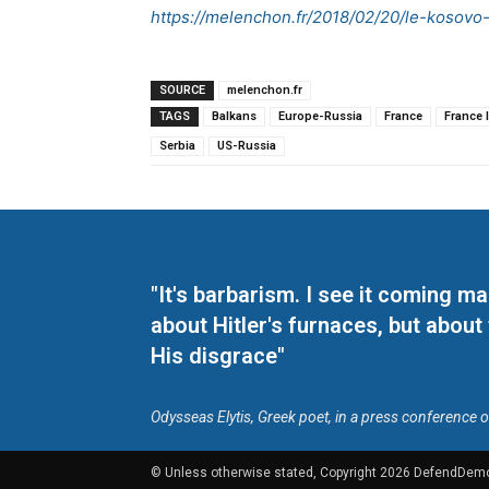
https://melenchon.fr/2018/02/20/le-kosovo
SOURCE
melenchon.fr
TAGS
Balkans
Europe-Russia
France
France 
Serbia
US-Russia
"It's barbarism. I see it coming 
about Hitler's furnaces, but about
His disgrace"
Odysseas Elytis, Greek poet, in a press conference 
© Unless otherwise stated, Copyright 2026 DefendDem