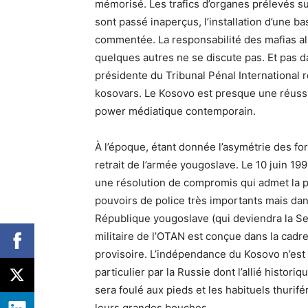
mémorisé. Les trafics d’organes prélevés su
sont passé inaperçus, l’installation d’une b
commentée. La responsabilité des mafias alb
quelques autres ne se discute pas. Et pas da
présidente du Tribunal Pénal International 
kosovars. Le Kosovo est presque une réussi
power médiatique contemporain.
À l’époque, étant donnée l’asymétrie des fo
retrait de l’armée yougoslave. Le 10 juin 19
une résolution de compromis qui admet la 
pouvoirs de police très importants mais da
République yougoslave (qui deviendra la Se
militaire de l’OTAN est conçue dans la cadre 
provisoire. L’indépendance du Kosovo n’est 
particulier par la Russie dont l’allié histori
sera foulé aux pieds et les habituels thurif
leurs grandes bouches.