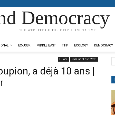
nd Democracy 
THE WEBSITE OF THE DELPHI INITIATIVE
IONAL
EX-USSR
MIDDLE EAST
TTIP
ECOLOGY
DEMOCRACY
Europe
Ukraine / East - West
oupion, a déjà 10 ans |
r