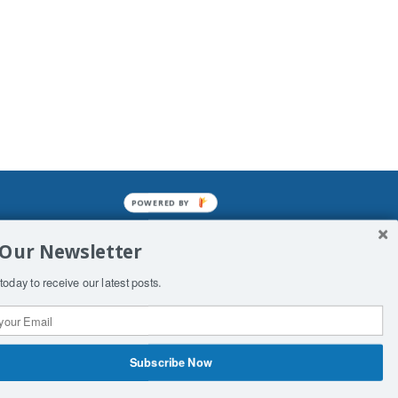
POWERED
BY
mined enslavements. It may not be
 Our Newsletter
f Man. His absolute humiliation.
today to receive our latest posts.
Subscribe Now
 Productions
Contact Us
COPYRIGHT & DISCLAIMER