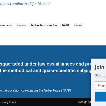
-etat-croupion-a-deja-10-ans/
Insoumise
Kosovo
Mélenchon Jean-Luc
NATO
Russia
masqueraded under lawless alliances and predeter
Join
 the methodical and quasi-scientific subjugation o
Sign up 
on the occasion of receiving the Nobel Prize (1979)
Designed by Kangaru
ocracy.Press