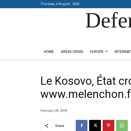
Thursday, 6 August , 2026
Defe
Designed by Kangaru Productions
HOME
GREEK CRISIS
EUROPE
INTERNAT
Le Kosovo, État cr
www.melenchon.f
February 28, 2018
Share