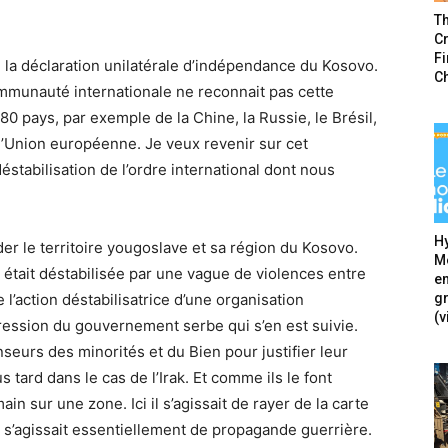
T
Cr
F
 la déclaration unilatérale d’indépendance du Kosovo.
C
ommunauté internationale ne reconnait pas cette
80 pays, par exemple de la Chine, la Russie, le Brésil,
 l’Union européenne. Je veux revenir sur cet
stabilisation de l’ordre international dont nous
Hy
r le territoire yougoslave et sa région du Kosovo.
Mé
 était déstabilisée par une vague de violences entre
en
g
l’action déstabilisatrice d’une organisation
(v
pression du gouvernement serbe qui s’en est suivie.
seurs des minorités et du Bien pour justifier leur
s tard dans le cas de l’Irak. Et comme ils le font
in sur une zone. Ici il s’agissait de rayer de la carte
 il s’agissait essentiellement de propagande guerrière.