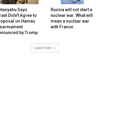
etanyahu Says
Russia will not start a
rael Didn’t Agree to
nuclear war. What will
roposal on Hamas
mean a nuclear war
isarmament
with France
nnounced by Trump
Load more