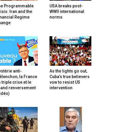
he Programmable
USA breaks post-
isis: Iran and the
WWII international
inancial Regime
norms
hange
stérie anti-
As the lights go out,
lenchon, la France
Cuba’s true believers
 triple crise et le
vow to resist US
rand renversement
intervention
idéo)