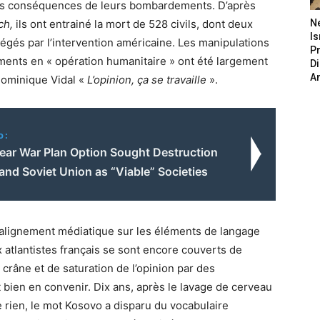
r les conséquences de leurs bombardements. D’après
ch,
ils ont entrainé la mort de 528 civils, dont deux
N
Is
tégés par l’intervention américaine. Les manipulations
P
nts en « opération humanitaire » ont été largement
D
A
Dominique Vidal «
L’opinion, ça se travaille
».
o:
lear War Plan Option Sought Destruction
and Soviet Union as “Viable” Societies
l’alignement médiatique sur les éléments de langage
x atlantistes français se sont encore couverts de
râne et de saturation de l’opinion par des
t bien en convenir. Dix ans, après le lavage de cerveau
e rien, le mot Kosovo a disparu du vocabulaire