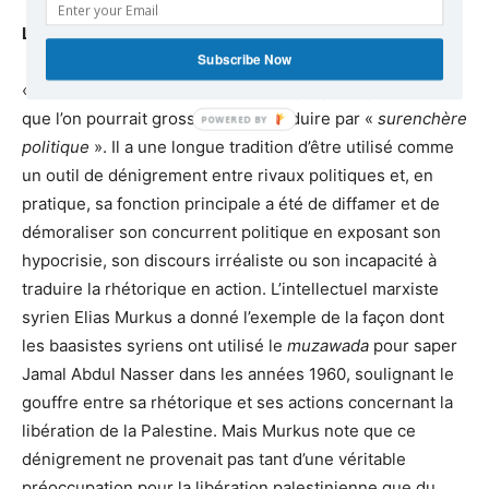
La politique de «
Muzawada »
Subscribe Now
«
Muzawada
» est un terme du lexique politique arabe
que l’on pourrait grossièrement traduire par «
surenchère
politique
». Il a une longue tradition d’être utilisé comme
un outil de dénigrement entre rivaux politiques et, en
pratique, sa fonction principale a été de diffamer et de
démoraliser son concurrent politique en exposant son
hypocrisie, son discours irréaliste ou son incapacité à
traduire la rhétorique en action. L’intellectuel marxiste
syrien Elias Murkus a donné l’exemple de la façon dont
les baasistes syriens ont utilisé le
muzawada
pour saper
Jamal Abdul Nasser dans les années 1960, soulignant le
gouffre entre sa rhétorique et ses actions concernant la
libération de la Palestine. Mais Murkus note que ce
dénigrement ne provenait pas tant d’une véritable
préoccupation pour la libération palestinienne que du