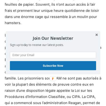
feuilles de papier. Souvent, ils n’ont aucun accès à l’air
frais et prennent leur unique heure quotidienne de loisir
dans une énorme cage qui ressemble à un moulin pour
hamsters.
L’État utilise des « mesures administratives spéciales »,
Join Our Newsletter
connues sous le nom de SAM, pour dépouiller les
Sign up today to receive our latest posts.
prisonniers de leurs droits judiciaires. Les SAM limitent la
communication des prisonniers avec le monde extérieur.
Elles mettent fin aux appels, aux lettres et aux visites
Subscribe Now
avec n’importe qui, sauf les avocats, et limitent
considérablement le contact avec les membres de la
famille. Les prisonniers sous SAM ne sont pas autorisés à
voir la plupart des éléments de preuve contre eux en
raison d’une disposition légale appelée la Loi sur les
Procédures d’Information Classifiée, ou CIPA. La CIPA,
qui a commencé sous l’administration Reagan, permet de