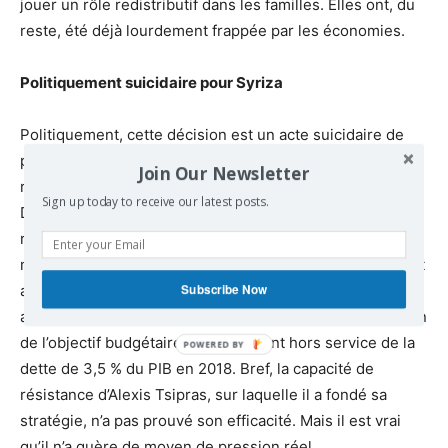
jouer un rôle redistributif dans les familles. Elles ont, du
reste, été déjà lourdement frappée par les économies.
Politiquement suicidaire pour Syriza
Politiquement, cette décision est un acte suicidaire de
plus pour Syriza qui accuse déjà dans les sondages un
Join Our Newsletter
retard de 19 points sur le parti conservateur Nouvelle
Sign up today to receive our latest posts.
Démocratie. Le montant des retraites était une « ligne
rouge » du parti qu’il avait, bon gré mal gré, tenté de
maintenir dans son projet de réformes de 2016. Ce projet
Subscribe Now
avait, du reste, eu également un coût : celui d’une baisse
automatique des dépenses publiques en cas de déviation
de l’objectif budgétaire d’un excédent hors service de la
dette de 3,5 % du PIB en 2018. Bref, la capacité de
résistance d’Alexis Tsipras, sur laquelle il a fondé sa
stratégie, n’a pas prouvé son efficacité. Mais il est vrai
qu’il n’a guère de moyen de pression réel.