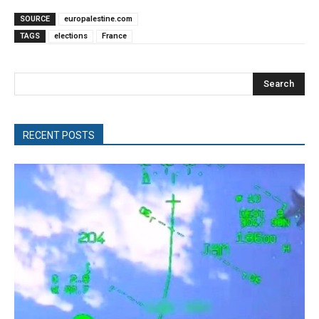
SOURCE
europalestine.com
TAGS
elections
France
Search
RECENT POSTS