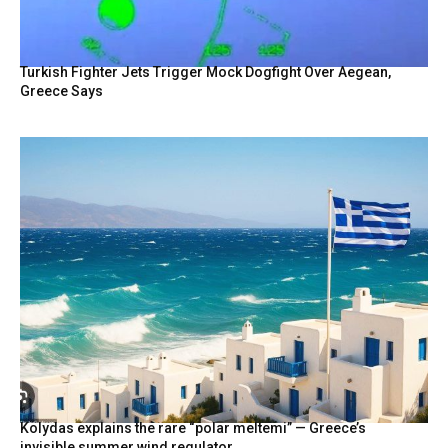
Turkish Fighter Jets Trigger Mock Dogfight Over Aegean,
Greece Says
Kolydas explains the rare “polar meltemi” — Greece’s
invisible summer wind regulator