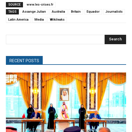
SOURCE
www.les-crises.fr
TAGS
Assange Julian
Australia
Britain
Equador
Journalists
Latin America
Media
Wikileaks
Search
RECENT POSTS