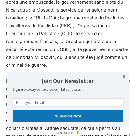
après une embuscade, le gouvernement sandiniste du
Nicaragua ; le Mossad, le service de renseignement
israélien ; le FBI ; la CIA ; le groupe rebelle du Parti des
travailleurs du Kurdistan (PKK) ; l’Organisation de
libération de la Palestine (OLP) ; le service de
renseignement français, la Direction générale de la
sécurité extérieure, ou DGSE ; et le gouvernement serbe
de Slobodan Milosovic, qui a ensuite été jugé comme un
criminel de guerre.
Join Our Newsletter
Nous avons appris par les courriels publiés par WikiLeaks
que la Fondation Clinton a reçu des millions de dollars de
Sign up today to receive our latest posts.
l’Arabie saoudite et du Qatar, deux des principaux
bailleurs de fonds de l’État islamique. En tant que
secrétaire d’État, Hillary Clinton a remboursé ses
Subscribe Now
donateurs en approuvant la vente de 80 milliards de
dollars d’armes à l’Arabie saoudite, ce qui a permis au