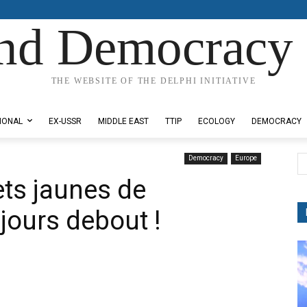
nd Democracy 
THE WEBSITE OF THE DELPHI INITIATIVE
IONAL
EX-USSR
MIDDLE EAST
TTIP
ECOLOGY
DEMOCRACY
Democracy
Europe
ets jaunes de
ours debout !