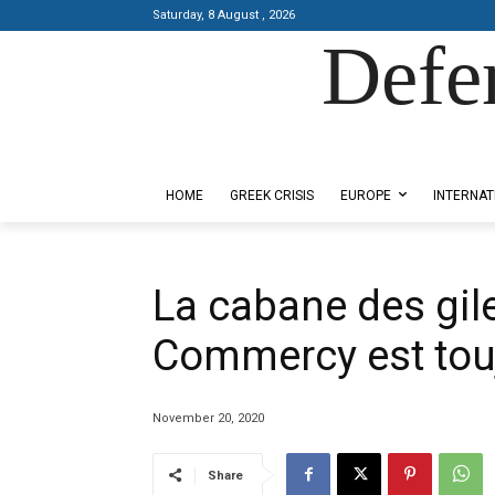
Saturday, 8 August , 2026
Defe
Designed by Kangaru Productions
HOME
GREEK CRISIS
EUROPE
INTERNAT
La cabane des gil
Commercy est touj
November 20, 2020
Share