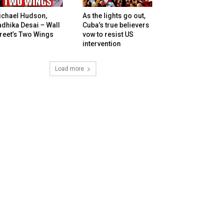
ichael Hudson,
As the lights go out,
dhika Desai – Wall
Cuba’s true believers
reet’s Two Wings
vow to resist US
intervention
Load more