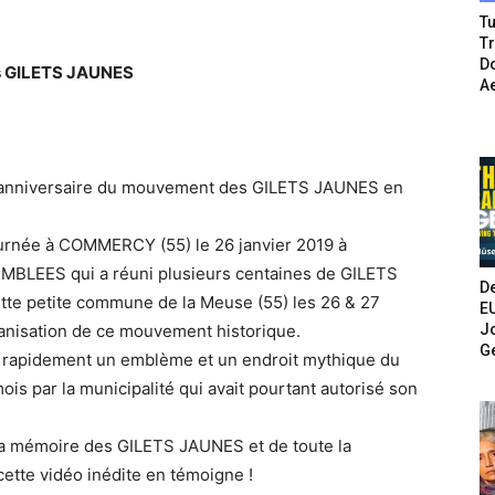
Tu
T
Do
s GILETS JAUNES
A
anniversaire du mouvement des GILETS JAUNES en
ournée à COMMERCY (55) le 26 janvier 2019 à
MBLEES qui a réuni plusieurs centaines de GILETS
De
tte petite commune de la Meuse (55) les 26 & 27
E
Jo
ganisation de ce mouvement historique.
G
rapidement un emblème et un endroit mythique du
s par la municipalité qui avait pourtant autorisé son
la mémoire des GILETS JAUNES et de toute la
 cette vidéo inédite en témoigne !