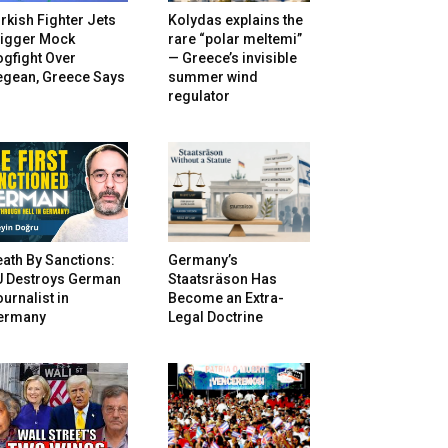
rkish Fighter Jets
Kolydas explains the
rigger Mock
rare “polar meltemi”
gfight Over
— Greece’s invisible
egean, Greece Says
summer wind
regulator
ath By Sanctions:
Germany’s
U Destroys German
Staatsräson Has
urnalist in
Become an Extra-
ermany
Legal Doctrine