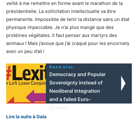
veillé à me remettre en forme avant le mara­thon de la
prési­den­tielle. La solli­ci­ta­tion intel­lec­tuelle va être
perma­nente. Impos­sible de tenir la distance sans un état
physique impec­cable. Je n’ai plus mangé que des
protéines végé­tales. Il faut penser aux martyrs des
animaux ! Mais j’avoue que j’ai craqué pour les encor­nets
avec un peu d’ail !
Read also:
Democracy and Popular
Sovereignty instead of
Neoliberal Integration
and a failed Euro-
System!
Lire la suite à Gala