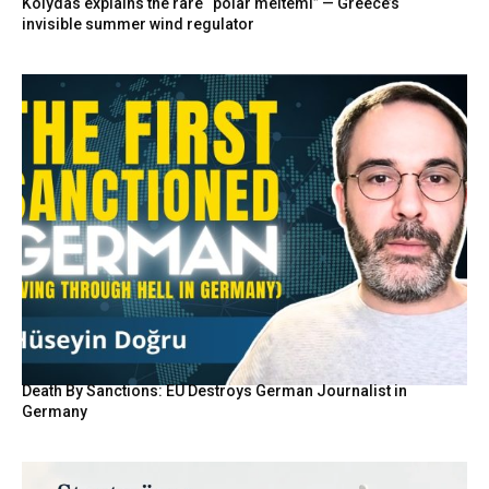
Kolydas explains the rare “polar meltemi” — Greece’s
invisible summer wind regulator
Death By Sanctions: EU Destroys German Journalist in
Germany