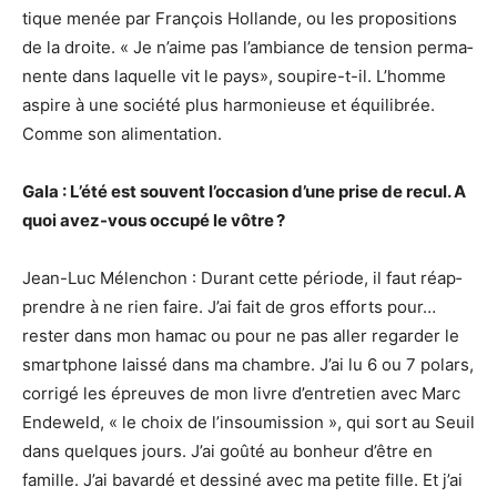
tique menée par François Hollande, ou les propo­si­tions
de la droite. « Je n’aime pas l’am­biance de tension perma­
nente dans laquelle vit le pays», soupire-t-il. L’homme
aspire à une société plus harmo­nieuse et équi­li­brée.
Comme son alimen­ta­tion.
Gala : L’été est souvent l’oc­ca­sion d’une prise de recul. A
quoi avez-vous occupé le vôtre ?
Jean-Luc Mélen­chon : Durant cette période, il faut réap­
prendre à ne rien faire. J’ai fait de gros efforts pour…
rester dans mon hamac ou pour ne pas aller regar­der le
smart­phone laissé dans ma chambre. J’ai lu 6 ou 7 polars,
corrigé les épreuves de mon livre d’en­tre­tien avec Marc
Ende­weld, « le choix de l’in­sou­mis­sion », qui sort au Seuil
dans quelques jours. J’ai goûté au bonheur d’être en
famille. J’ai bavardé et dessiné avec ma petite fille. Et j’ai