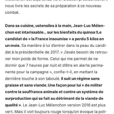
nous livre les secrets de sa prépa­ra­tion à ce nouveau
combat.
Dans sa cuisine, usten­siles à la main, Jean-Luc Mélen­
chon est inta­ris­sa­ble… sur les bien­faits du quinoa !
Le
candi­dat de « la France insou­mise » a perdu 5 kilos en
un mois.
Sa manière à lui d’en­trer dans la peau du candi­
dat à la prési­den­tielle de 2017. « J’avais besoin de retrou­
ver mon poids de forme. Celui qui me permet de ne
dormir que 7 heures par nuit et d’être en alerte perma­
nente pour la campagne », confie-t-il, en mettant la
dernière touche à son taboulé.
Il suit un régime sans
graisse et sans viande. Une façon pour lui « de mili­ter
contre la souf­france animale et contre un système de
surpro­duc­tion qui se fait au détri­ment de la viande de
qualité »
. Le Jean-Luc Mélen­chon version 2016 est plus
vert. Mais il voit toujours rouge lorsqu’on évoque la poli­