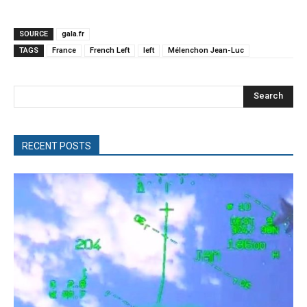
SOURCE
gala.fr
TAGS
France
French Left
left
Mélenchon Jean-Luc
Search
RECENT POSTS