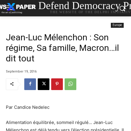
Defend Democracy Pr
THE WEBSITE OF THE DELPHI INITIATI
Europe
Jean-Luc Mélen­chon : Son
régime, Sa famille, Macron…il
dit tout
September 19, 2016
Par Candice Nedelec
Alimen­ta­tion équi­li­brée, sommeil régu­lé… Jean-Luc
Mélen­chon est déjà tendu vers l’élec­tion prési­den­tielle. Il