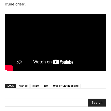
d’une crise”.
TAGS
France
Islam
left
War of Civilizations
Search