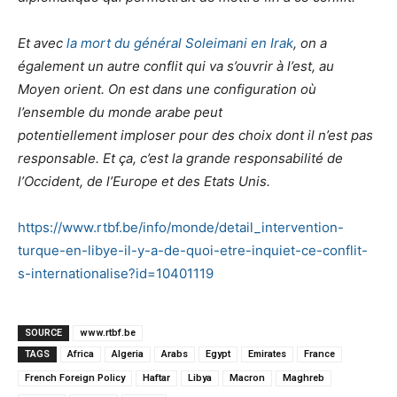
Et avec
la mort du général Soleimani en Irak
, on a
également un autre conflit qui va s’ouvrir à l’est, au
Moyen orient. On est dans une configuration où
l’ensemble du monde arabe peut
potentiellement imploser pour des choix dont il n’est pas
responsable. Et ça, c’est la grande responsabilité de
l’Occident, de l’Europe et des Etats Unis.
https://www.rtbf.be/info/monde/detail_intervention-
turque-en-libye-il-y-a-de-quoi-etre-inquiet-ce-conflit-
s-internationalise?id=10401119
SOURCE
www.rtbf.be
TAGS
Africa
Algeria
Arabs
Egypt
Emirates
France
French Foreign Policy
Haftar
Libya
Macron
Maghreb