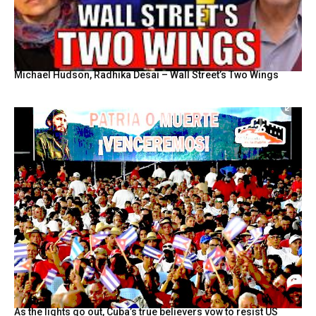
Michael Hudson, Radhika Desai – Wall Street’s Two Wings
As the lights go out, Cuba’s true believers vow to resist US