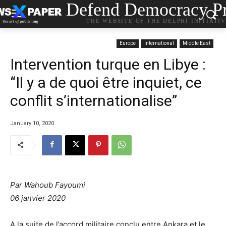
Defend Democracy Pr
THE WEBSITE OF THE DELPHI INITIATI
Europe
International
Middle East
Intervention turque en Libye :
“Il y a de quoi être inquiet, ce
conflit s’internationalise”
January 10, 2020
Par Wahoub Fayoumi
06 janvier 2020
A la suite de l’accord militaire conclu entre Ankara et le