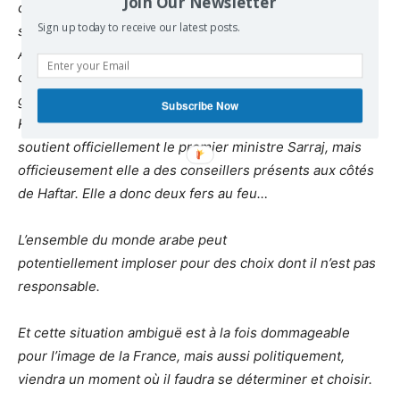
Join Our Newsletter
déclenché cette guerre en Libye, sans l’aval, sans le
Sign up today to receive our latest posts.
soutien, sans même en informer ses homologues en
Afrique qui sont aujourd’hui directement concernés et
qui paient aujourd’hui mes conséquences de cette
guerre. Nicolas Sarkozy a fait tomber le régime de
Subscribe Now
Kadhafi et on se retrouve dans une situation où la France
soutient officiellement le premier ministre Sarraj, mais
officieusement elle a des conseillers présents aux côtés
de Haftar. Elle a donc deux fers au feu…
L’ensemble du monde arabe peut
potentiellement imploser pour des choix dont il n’est pas
responsable.
Et cette situation ambiguë est à la fois dommageable
pour l’image de la France, mais aussi politiquement,
viendra un moment où il faudra se déterminer et choisir.