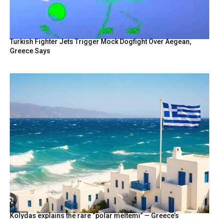
Turkish Fighter Jets Trigger Mock Dogfight Over Aegean,
Greece Says
Kolydas explains the rare “polar meltemi” — Greece’s