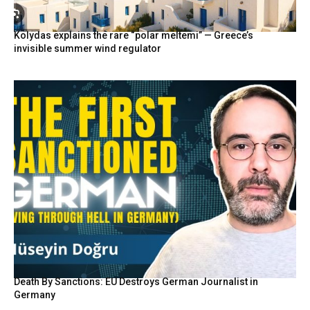
Kolydas explains the rare “polar meltemi” — Greece’s
invisible summer wind regulator
Death By Sanctions: EU Destroys German Journalist in
Germany