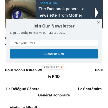
Read also:
The Facebook papers - a
newsletter from Mother
Jones
Join Our Newsletter
Sign up today to receive our latest posts.
Meilleurs vœux de luttes et de victoires aux peuples du
Sénégal, d’Afrique et du monde !
Subscribe Now
er
Fait à Dakar le 1
janvier 2019
Pour Yoonu Askan Wi Pour
le RND
Le Délégué Général Le Secrétaire
Général Honoraire
Madieye Mbodj,