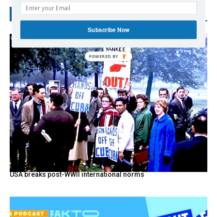
RECENT POSTS
Subscribe Now
POWERED
BY
USA breaks post-WWII international norms