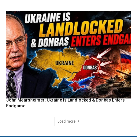
John Mearsheimer: Ukraine Is Landlocked & Donbas Enters
Endgame
Load more