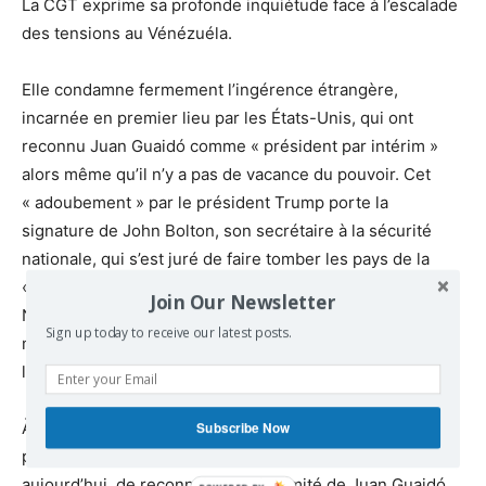
La CGT exprime sa profonde inquiétude face à l’escalade
des tensions au Vénézuéla.
Elle condamne fermement l’ingérence étrangère,
incarnée en premier lieu par les États-Unis, qui ont
reconnu Juan Guaidó comme « président par intérim »
alors même qu’il n’y a pas de vacance du pouvoir. Cet
« adoubement » par le président Trump porte la
signature de John Bolton, son secrétaire à la sécurité
nationale, qui s’est juré de faire tomber les pays de la
« tyrannie de la troïka », à savoir le Vénézuéla, Cuba et le
Join Our Newsletter
Nicaragua. Mais, cet acharnement politique ne saurait
Sign up today to receive our latest posts.
masquer la convoitise économique des États-Unis pour
le pétrole vénézuélien.
À cette ingérence, s’ajoute maintenant celle de plusieurs
Subscribe Now
pays de l’Union européenne dont la France qui vient,
aujourd’hui, de reconnaître la légitimité de Juan Guaidó,