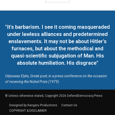
"It's barbarism. I see it coming masqueraded
under lawless alliances and predetermined
enslavements. It may not be about Hitler's
furnaces, but about the methodical and
quasi-scientific subjugation of Man. His
absolute humiliation. His disgrace"
Odysseas Elytis, Greek poet, in a press conference on the occasion
of receiving the Nobel Prize (1979)
© Unless otherwise stated, Copyright 2026 DefendDemocracy.Press
Designed by Kangaru Productions
Contact Us
COPYRIGHT & DISCLAIMER