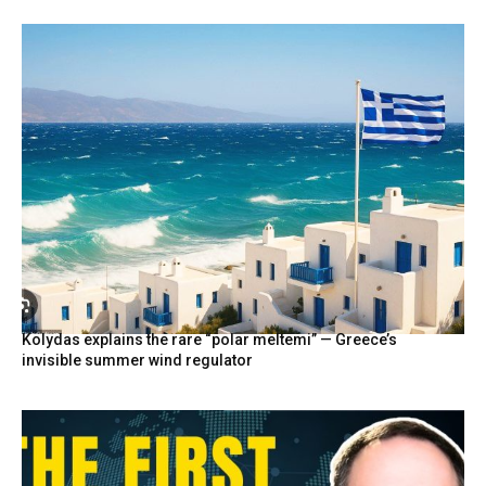
Kolydas explains the rare “polar meltemi” — Greece’s
invisible summer wind regulator