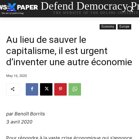
Defend Democracy Pr
THE WEBSITE OF THE DELPHI INITIATI
Economy
Europe
Au lieu de sauver le
capitalisme, il est urgent
d’inventer une autre économie
May 16, 2020
par
Benoît Borrits
3 avril 2020
Pour répondre à la vaste crise économique qui s’annonce