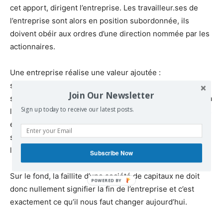
cet apport, dirigent l’entreprise. Les travailleur.ses de
l’entreprise sont alors en position subordonnée, ils
doivent obéir aux ordres d’une direction nommée par les
actionnaires.
Une entreprise réalise une valeur ajoutée :
schématiquement, c’est la valeur qui est réalisée par les
Join Our Newsletter
salarié.es de l’entreprise qui correspond aux ventes (ou à
Sign up today to receive our latest posts.
la valeur de la production) moins les achats et l’usure des
équipements de l’entreprise ; c’est la valeur que les
salarié.es « ajoutent » par leur travail à ces achats et à
l’usure des équipements.
Subscribe Now
Sur le fond, la faillite d’une société de capitaux ne doit
donc nullement signifier la fin de l’entreprise et c’est
exactement ce qu’il nous faut changer aujourd’hui.