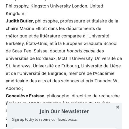
Philosophy, Kingston University London, United
Kingdom ;
Judith Butler
, philosophe, professeure et titulaire de la
chaire Maxine Elliott dans les départements de
rhétorique et de littérature comparée à l’Université
Berkeley, États-Unis, et à la European Graduate School
de Saas-Fee, Suisse, docteur
honoris causa
des
universités de Bordeaux, McGill University, Université de
St. Andrews, Université de Fribourg, Université de Liège
et de l’Université de Belgrade, membre de l’Académie
américaine des arts et des sciences et prix Theodor W.
Adorno ;
Geneviève Fraisse
, philosophe, directrice de recherche
émérite au CNRS, participe à la création du Collège
Join Our Newsletter
international de philosophie (CIPH) et docteur
honoris
causa
de l’université du Chili ;
Sign up today to receive our latest posts.
Federica Giardini
, philosophe, professeure de