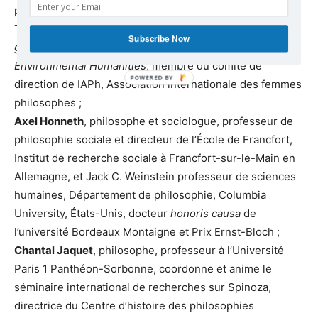
philosophie politique à l’Università degli Studi di Roma
Tre, Italia, directrice du Master
Studi e politiche di
Subscribe Now
genere
, cofondatrice du Master
Studi del territorio –
Environmental Humanities
, membre du comité de
direction de IAPh, Association internationale des femmes
philosophes ;
Axel Honneth
, philosophe et sociologue, professeur de
philosophie sociale et directeur de l’École de Francfort,
Institut de recherche sociale à Francfort-sur-le-Main en
Allemagne, et Jack C. Weinstein professeur de sciences
humaines, Département de philosophie, Columbia
University, États-Unis, docteur
honoris causa
de
l’université Bordeaux Montaigne et Prix Ernst-Bloch ;
Chantal Jaquet
, philosophe, professeur à l’Université
Paris 1 Panthéon-Sorbonne, coordonne et anime le
séminaire international de recherches sur Spinoza,
directrice du Centre d’histoire des philosophies