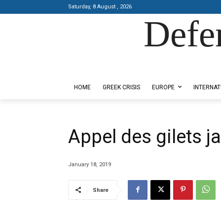
Saturday, 8 August , 2026
Defe
Designed by Kangaru Productions
HOME
GREEK CRISIS
EUROPE
INTERNAT
Appel des gilets j
January 18, 2019
Share