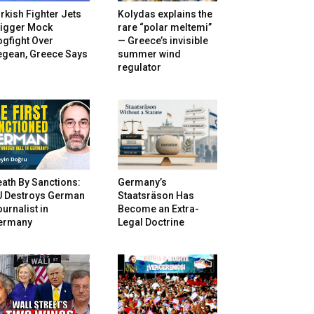
rkish Fighter Jets
Kolydas explains the
rigger Mock
rare “polar meltemi”
gfight Over
— Greece’s invisible
egean, Greece Says
summer wind
regulator
ath By Sanctions:
Germany’s
U Destroys German
Staatsräson Has
urnalist in
Become an Extra-
ermany
Legal Doctrine