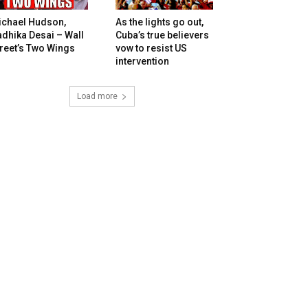
ichael Hudson,
As the lights go out,
dhika Desai – Wall
Cuba’s true believers
reet’s Two Wings
vow to resist US
intervention
Load more