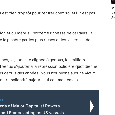
M
l est bien trop tôt pour rentrer chez soi et il n’est pas
Ra
St
on et du mépris. L’extrême richesse de certains, la
e la planète par les plus riches et les violences de
nés, la jeunesse alignée à genoux, les milliers
t venus s’ajouter à la répression policière quotidienne
res depuis des années. Nous n’oublions aucune victim
s notre solidarité aujourd’hui comme demain.
o:
ria of Major Capitalist Powers –
and France acting as US vassals