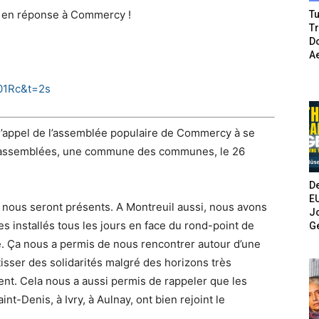
il en réponse à Commercy !
Tu
T
Do
A
01Rc&t=2s
 l’appel de l’assemblée populaire de Commercy à se
 assemblées, une commune des communes, le 26
De
E
nous seront présents. A Montreuil aussi, nous avons
Jo
s installés tous les jours en face du rond-point de
G
 Ça nous a permis de nous rencontrer autour d’une
tisser des solidarités malgré des horizons très
ement. Cela nous a aussi permis de rappeler que les
t-Denis, à Ivry, à Aulnay, ont bien rejoint le