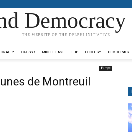
nd Democracy 
THE WEBSITE OF THE DELPHI INITIATIVE
IONAL
EX-USSR
MIDDLE EAST
TTIP
ECOLOGY
DEMOCRACY
Europe
aunes de Montreuil