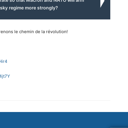
nsky regime more strongly?
renons le chemin de la révolution!
Hir4
4jt7Y