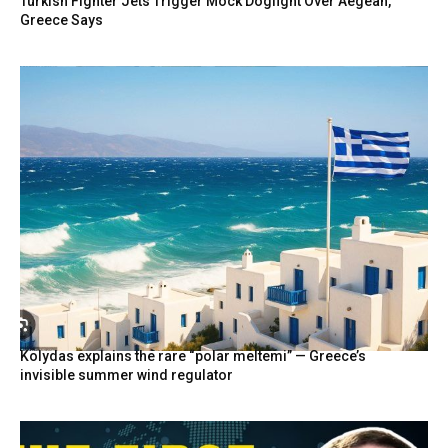
Turkish Fighter Jets Trigger Mock Dogfight Over Aegean,
Greece Says
Kolydas explains the rare “polar meltemi” — Greece’s
invisible summer wind regulator