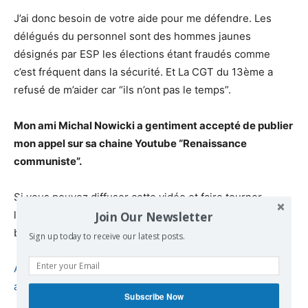
J’ai donc besoin de votre aide pour me défendre. Les
délégués du personnel sont des hommes jaunes
désignés par ESP les élections étant fraudés comme
c’est fréquent dans la sécurité. Et La CGT du 13ème a
refusé de m’aider car “ils n’ont pas le temps”.
Mon ami Michal Nowicki a gentiment accepté de publier
mon appel sur sa chaine Youtube “Renaissance
communiste”.
Si vous pouvez diffuser cette vidéo et faire tourner
l’information, éventuellement venir demain devant le
Join Our Newsletter
bureau pour montrer que je ne suis pas seule…
Sign up today to receive our latest posts.
Appel à l’aide Monika Karbowska victime de répression
anti syndicale.
Subscribe Now