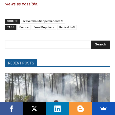
views as possible.
SOURCE
www.revolutionpermanente.fr
TAGS
France
Front Populaire
Radical Left
Search
RECENT POSTS