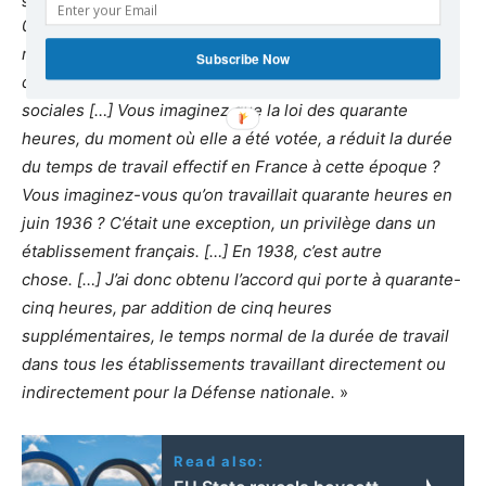
000. À la fin de juillet on pouvait considérer que le
mouvement était terminé […] Voilà Messieurs, dans
Subscribe Now
quelles conditions ont été votées les lois
sociales […] Vous imaginez que la loi des quarante
heures, du moment où elle a été votée, a réduit la durée
du temps de travail effectif en France à cette époque ?
Vous imaginez-vous qu’on travaillait quarante heures en
juin 1936 ? C’était une exception, un privilège dans un
établissement français. […] En 1938, c’est autre
chose. […] J’ai donc obtenu l’accord qui porte à quarante-
cinq heures, par addition de cinq heures
supplémentaires, le temps normal de la durée de travail
dans tous les établissements travaillant directement ou
indirectement pour la Défense nationale.
»
Read also: