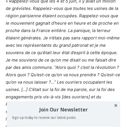
«
Rappelez-vous que les 4 et 5 juin, il y avait un million
de grévistes. Rappelez-vous que toutes les usines de la
région parisienne étaient occupées. Rappelez-vous que
le mouvement gagnait d’heure en heure et de proche en
proche dans la France entière. La panique, la terreur
étaient générales. Je n’étais pas sans rapport moi-même
avec les représentants du grand patronat et je me
souviens de ce qu’était leur état d’esprit à cette époque.
Je me souviens de ce qu’on me disait ou me faisait dire
par des amis communs. “Alors quoi ? c’est la révolution ?
Alors quoi ? Qu’est-ce qu’on va nous prendre ? Qu’est-ce
qu’on va nous laisser ?…” Les ouvriers occupaient les
usines. […] C’était sur la foi de ma parole, sur la foi des
engagements pris vis-à-vis [des ouvriers] et du
Parlement républicain que, petit à petit le mouvement
Join Our Newsletter
s’est épuisé. Il n’y a aucun doute qu’à partir de Matignon
Sign up today to receive our latest posts.
la décrudescence ait commencé. Il y avait un million de
grévistes à ce moment-là, et trois semaines après 100