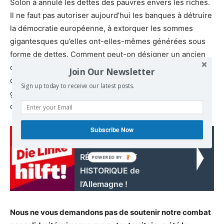
Solon a annulé les dettes des pauvres envers les riches.
Il ne faut pas autoriser aujourd’hui les banques à détruire
la démocratie européenne, à extorquer les sommes
gigantesques qu’elles ont-elles-mêmes générées sous
forme de dettes. Comment peut-on désigner un ancien
collaborateur de Goldman Sachs pour diriger la Banque
Join Our Newsletter
centrale européenne ? De quelle sorte de
Sign up today to receive our latest posts.
gouvernements, de quelle sorte de politiciens
disposons-nous en Europe ?
Subscribe Now
Read also:
Die Linke soutient LE
RÉARMEMENT
HISTORIQUE de
l’Allemagne !
Nous ne vous demandons pas de soutenir notre combat