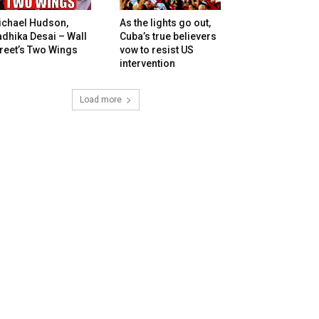
ichael Hudson,
As the lights go out,
dhika Desai – Wall
Cuba’s true believers
reet’s Two Wings
vow to resist US
intervention
Load more