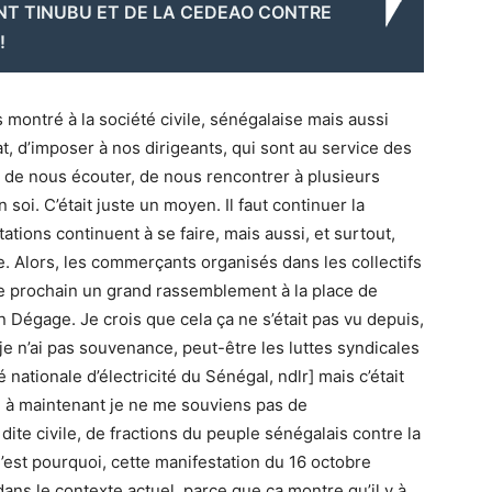
NT TINUBU ET DE LA CEDEAO CONTRE
!
 montré à la société civile, sénégalaise mais aussi
bat, d’imposer à nos dirigeants, qui sont au service des
de nous écouter, de nous rencontrer à plusieurs
 soi. C’était juste un moyen. Il faut continuer la
ations continuent à se faire, mais aussi, et surtout,
. Alors, les commerçants organisés dans les collectifs
 prochain un grand rassemblement à la place de
an Dégage. Je crois que cela ça ne s’était pas vu depuis,
 je n’ai pas souvenance, peut-être les luttes syndicales
 nationale d’électricité du Sénégal, ndlr] mais c’était
 à maintenant je ne me souviens pas de
dite civile, de fractions du peuple sénégalais contre la
’est pourquoi, cette manifestation du 16 octobre
ans le contexte actuel, parce que ça montre qu’il y à