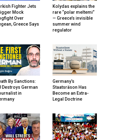
rkish Fighter Jets
Kolydas explains the
rigger Mock
rare “polar meltemi”
gfight Over
— Greece’s invisible
egean, Greece Says
summer wind
regulator
ath By Sanctions:
Germany’s
U Destroys German
Staatsräson Has
urnalist in
Become an Extra-
ermany
Legal Doctrine