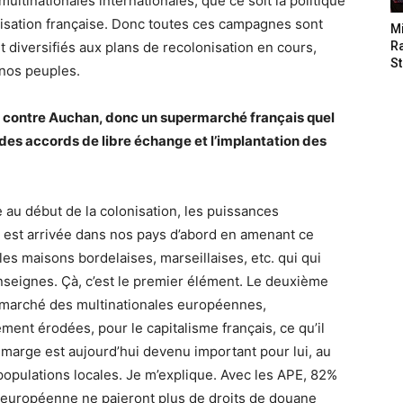
ultinationales internationales, que ce soit la politique
nisation française. Donc toutes ces campagnes sont
M
 diversifiés aux plans de recolonisation en cours,
Ra
St
 nos peuples.
e contre Auchan, donc un supermarché français quel
e des accords de libre échange et l’implantation des
e au début de la colonisation, les puissances
e est arrivée dans nos pays d’abord en amenant ce
es maisons bordelaises, marseillaises, etc. qui qui
nseignes. Çà, c’est le premier élément. Le deuxième
de marché des multinationales européennes,
ement érodées, pour le capitalisme français, ce qu’il
marge est aujourd’hui devenu important pour lui, au
 populations locales. Je m’explique. Avec les APE, 82%
européenne ne paieront plus de droits de douane