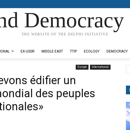
nd Democracy 
THE WEBSITE OF THE DELPHI INITIATIVE
IONAL
EX-USSR
MIDDLE EAST
TTIP
ECOLOGY
DEMOCRACY
Europe
International
evons édifier un
mondial des peuples
tionales»