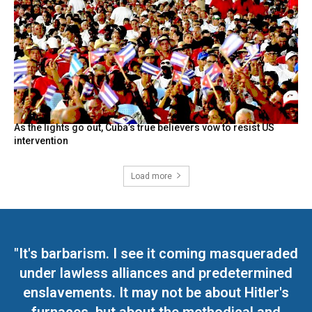
As the lights go out, Cuba’s true believers vow to resist US
intervention
Load more
"It's barbarism. I see it coming masqueraded
under lawless alliances and predetermined
enslavements. It may not be about Hitler's