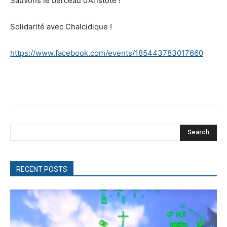
Sauvons le berceau d’Aristote !
Solidarité avec Chalcidique !
https://www.facebook.com/events/185443783017660
Search
RECENT POSTS