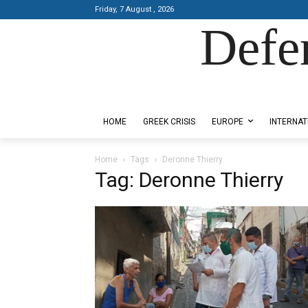
Friday, 7 August , 2026
Defe
Designed by Kangaru Productions
HOME
GREEK CRISIS
EUROPE
INTERNAT
Home
Tags
Deronne Thierry
Tag: Deronne Thierry