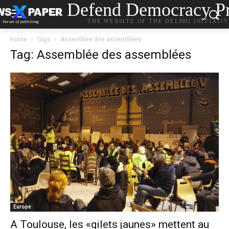
Defend Democracy Pr
THE WEBSITE OF THE DELPHI INITIATI
Home
Tags
Assemblée des assemblées
Tag: Assemblée des assemblées
Europe
A Toulouse, les «gilets jaunes» mettent au