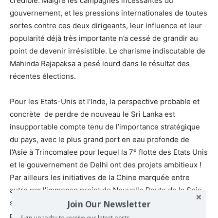
crédible. Malgré les campagnes incessantes du
gouvernement, et les pressions internationales de toutes
sortes contre ces deux dirigeants, leur influence et leur
popularité déjà très importante n’a cessé de grandir au
point de devenir irrésistible. Le charisme indiscutable de
Mahinda Rajapaksa a pesé lourd dans le résultat des
récentes élections.
Pour les Etats-Unis et l’Inde, la perspective probable et
concrète de perdre de nouveau le Sri Lanka est
insupportable compte tenu de l’importance stratégique
du pays, avec le plus grand port en eau profonde de
e
l’Asie à Trincomalee pour lequel la 7
flotte des Etats Unis
et le gouvernement de Delhi ont des projets ambitieux !
Par ailleurs les initiatives de la Chine marquée entre
autre par l’immense projet de Nouvelle Route de la Soie,
ses succès économiques et politiques placent les deux
Join Our Newsletter
partenaires sur la défensive. Cette situation en évolution
Sign up today to receive our latest posts.