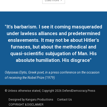
Load more
"It's barbarism. I see it coming masqueraded
under lawless alliances and predetermined
enslavements. It may not be about Hitler's
furnaces, but about the methodical and
quasi-scientific subjugation of Man. His
absolute humiliation. His disgrace"
Odysseas Elytis, Greek poet, in a press conference on the occasion
of receiving the Nobel Prize (1979)
© Unless otherwise stated, Copyright 2026 DefendDemocracy.Press
Designed by Kangaru Productions
Contact Us
COPYRIGHT & DISCLAIMER