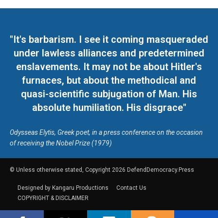
"It's barbarism. I see it coming masqueraded
under lawless alliances and predetermined
enslavements. It may not be about Hitler's
furnaces, but about the methodical and
quasi-scientific subjugation of Man. His
absolute humiliation. His disgrace"
Odysseas Elytis, Greek poet, in a press conference on the occasion
of receiving the Nobel Prize (1979)
© Unless otherwise stated, Copyright 2026 DefendDemocracy.Press
Designed by Kangaru Productions
Contact Us
COPYRIGHT & DISCLAIMER