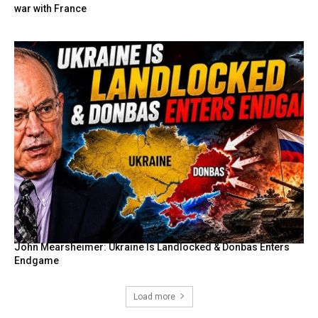
war with France
John Mearsheimer: Ukraine Is Landlocked & Donbas Enters
Endgame
Load more