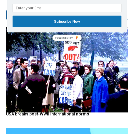
RECENT POSTS
Subscribe Now
POWERED
BY
USA breaks post-WWII international norms