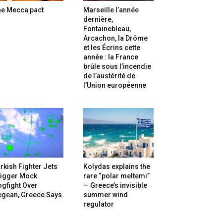
he Mecca pact
Marseille l’année
dernière,
Fontainebleau,
Arcachon, la Drôme
et les Écrins cette
année : la France
brûle sous l’incendie
de l’austérité de
l’Union européenne
rkish Fighter Jets
Kolydas explains the
rigger Mock
rare “polar meltemi”
gfight Over
— Greece’s invisible
egean, Greece Says
summer wind
regulator