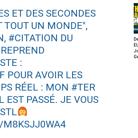
TES ET DES SECONDES
 TOUT UN MONDE",
N,
#CITATION
DU
De
E
C REPREND
Jo
G
STE :
F
POUR AVOIR LES
PS RÉEL : MON
#TER
L EST PASSÉ. JE VOUS
ISTL
M/M8KSJJ0WA4