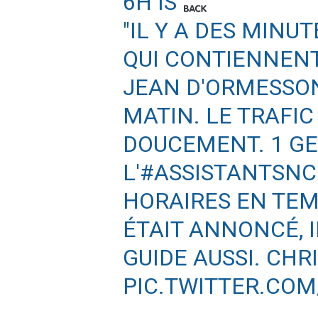
6H IS
"IL Y A DES MINU
QUI CONTIENNENT
JEAN D'ORMESSO
MATIN. LE TRAFI
DOUCEMENT. 1 GE
L'
#ASSISTANTSNC
HORAIRES EN TEM
ÉTAIT ANNONCÉ, I
GUIDE AUSSI. CHR
PIC.TWITTER.CO