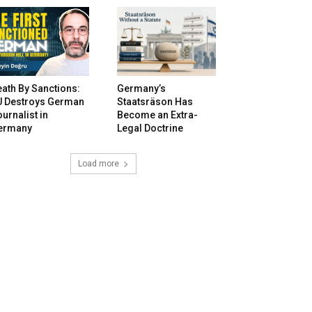
ath By Sanctions:
Germany’s
U Destroys German
Staatsräson Has
urnalist in
Become an Extra-
ermany
Legal Doctrine
Load more