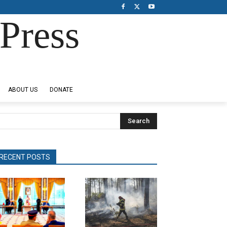
Press
ABOUT US
DONATE
Search
RECENT POSTS