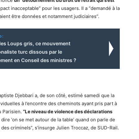
dénoncé
un “détournement du droit de retrait qui s’est
mpact inacceptable” pour les usagers. Il a “demandé à la
aient être données et notamment judiciaires”.
o:
 les Loups gris, ce mouvement
onaliste turc dissous par le
ment en Conseil des ministres ?
aptiste Djebbari a, de son côté, estimé samedi que la
iduelles à l’encontre des cheminots ayant pris part à
u Parisien.
“Le niveau de violence des déclarations
de dire ‘on se met autour de la table’ quand on parle de
 des criminels”, s’insurge Julien Troccaz, de SUD-Rail.