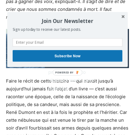
pas à gagner des voix
, expliquait-il.
Il s’agit de dire et de
crier que nous sommes condamnés à mort. Il faut
réveiller les gens.
»
Join Our Newsletter
Sign up today to receive our latest posts.
Read also:
Warships & submarines
entering zone of Nord
Stream 2 pipeline in
Subscribe Now
‘planned & prepared
provocations’ to
obstruct work, says
Faire le récit de cette histoire — qui n’avait jusqu’à
operator
aujojurd’hui jamais fait l’objet d’un livre — c’est aussi
raconter une époque, celle de la naissance de l’écologie
politique, de sa candeur, mais aussi de sa prescience.
René Dumont en est à la fois le prophète et l’héritier. Car
cette nébuleuse qui est venue le tirer par la manche un
soir d’avril fourbissait ses armes depuis quelques années