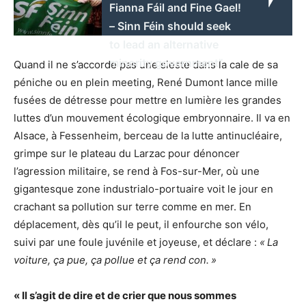
Fianna Fáil and Fine Gael!
– Sinn Féin should seek
to lead an alternative
minority government”
Quand il ne s’accorde pas une sieste dans la cale de sa
péniche ou en plein meeting, René Dumont lance mille
fusées de détresse pour mettre en lumière les grandes
luttes d’un mouvement écologique embryonnaire. Il va en
Alsace, à Fessenheim, berceau de la lutte antinucléaire,
grimpe sur le plateau du Larzac pour dénoncer
l’agression militaire, se rend à Fos-sur-Mer, où une
gigantesque zone industrialo-portuaire voit le jour en
crachant sa pollution sur terre comme en mer. En
déplacement, dès qu’il le peut, il enfourche son vélo,
suivi par une foule juvénile et joyeuse, et déclare :
«
La
voiture, ça pue, ça pollue et ça rend con.
»
«
Il s’agit de dire et de crier que nous sommes