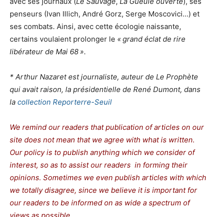
avec ses journaux (
Le Sauvage
,
La Gueule ouverte
), ses
penseurs (Ivan Illich, André Gorz, Serge Moscovici…) et
ses combats. Ainsi, avec cette écologie naissante,
certains voulaient prolonger le
«
grand éclat de rire
libérateur de Mai 68
»
.
* Arthur Nazaret est journaliste, auteur de Le Prophète
qui avait raison, la présidentielle de René Dumont, dans
la
collection Reporterre-Seuil
We remind our readers that publication of articles on our
site does not mean that we agree with what is written.
Our policy is to publish anything which we consider of
interest, so as to assist our readers in forming their
opinions. Sometimes we even publish articles with which
we totally disagree, since we believe it is important for
our readers to be informed on as wide a spectrum of
views as possible.