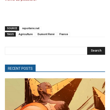
SOURCE
reporterre.net
TAGS
Agriculture
Dumont René
France
Search
RECENT POSTS