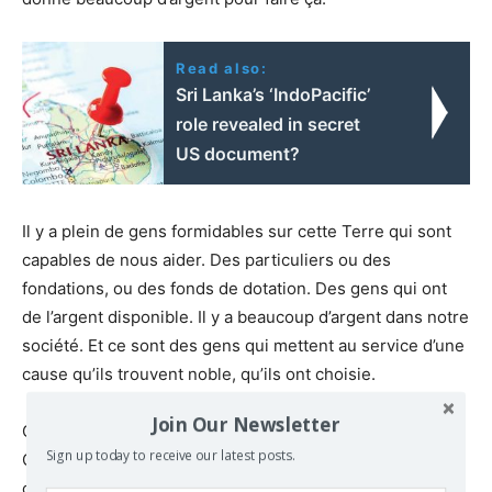
Read also:
Sri Lanka’s ‘IndoPacific’
role revealed in secret
US document?
Il y a plein de gens formidables sur cette Terre qui sont
capables de nous aider. Des particuliers ou des
fondations, ou des fonds de dotation. Des gens qui ont
de l’argent disponible. Il y a beaucoup d’argent dans notre
société. Et ce sont des gens qui mettent au service d’une
cause qu’ils trouvent noble, qu’ils ont choisie.
Join Our Newsletter
On leur a expliqué ce qu’on faisait, pourquoi on le faisait.
Sign up today to receive our latest posts.
On leur a montré les études médicales qui étaient en
cours, qui ont déjà été faites, etc. On les a convaincus