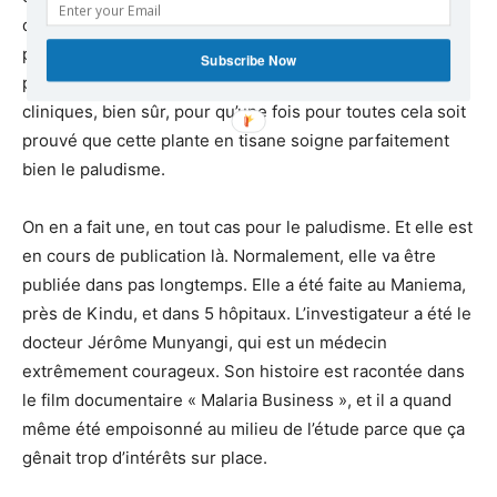
que c’était important qu’ils nous donnent cet argent pour
pouvoir réaliser ces études cliniques, pour qu’une fois
Subscribe Now
pour toutes… aux normes internationales les études
cliniques, bien sûr, pour qu’une fois pour toutes cela soit
prouvé que cette plante en tisane soigne parfaitement
bien le paludisme.
On en a fait une, en tout cas pour le paludisme. Et elle est
en cours de publication là. Normalement, elle va être
publiée dans pas longtemps. Elle a été faite au Maniema,
près de Kindu, et dans 5 hôpitaux. L’investigateur a été le
docteur Jérôme Munyangi, qui est un médecin
extrêmement courageux. Son histoire est racontée dans
le film documentaire « Malaria Business », et il a quand
même été empoisonné au milieu de l’étude parce que ça
gênait trop d’intérêts sur place.