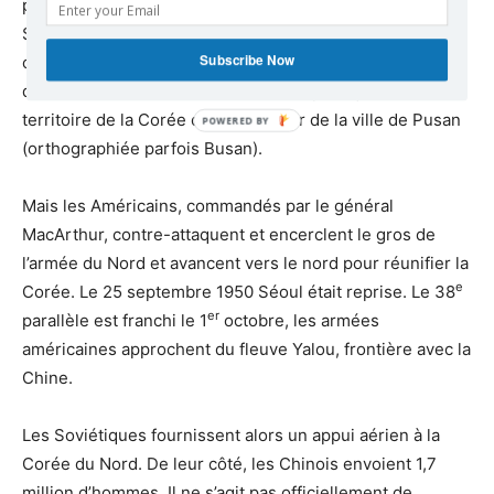
prisonniers
,
7 disparus
. On trouve aussi la Thaïlande, le
Sud-Vietnam, la Turquie, etc. La plupart des combats,
Subscribe Now
cependant, étaient menés par l’armée américaine. À la fin
e
du mois d’août 1950 ils ne contrôlent plus que 1/10
du
territoire de la Corée du Sud, autour de la ville de Pusan
(orthographiée parfois Busan).
Mais les Américains, commandés par le général
MacArthur, contre-attaquent et encerclent le gros de
l’armée du Nord et avancent vers le nord pour réunifier la
e
Corée. Le 25 septembre 1950 Séoul était reprise. Le 38
er
parallèle est franchi le 1
octobre, les armées
américaines approchent du fleuve Yalou, frontière avec la
Chine.
Les Soviétiques fournissent alors un appui aérien à la
Corée du Nord. De leur côté, les Chinois envoient 1,7
million d’hommes. Il ne s’agit pas officiellement de