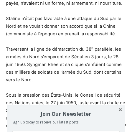
payés, n’avaient ni uniforme, ni armement, ni nourriture.
Staline n’était pas favorable à une attaque du Sud par le
Nord et ne voulait donner son accord que si la Chine
(communiste à l’époque) en prenait la responsabilité.
e
Traversant la ligne de démarcation du 38
parallèle, les
armées du Nord s’emparent de Séoul en 3 jours, le 28
juin 1950. Syngman Rhee et sa clique s’enfuient comme
des milliers de soldats de l’armée du Sud, dont certains
vers le Nord.
Sous la pression des États-Unis, le Conseil de sécurité
des Nations unies, le 27 juin 1950, juste avant la chute de
Séoul, crée une force pour «
protéger
» le Sud,
Join Our Newsletter
composée de 23 pays. Ils fournissent 341 000 soldats
Sign up today to receive our latest posts.
dont
3 421 français
qui auront
287 tués
,
1 350 blessés
,
12