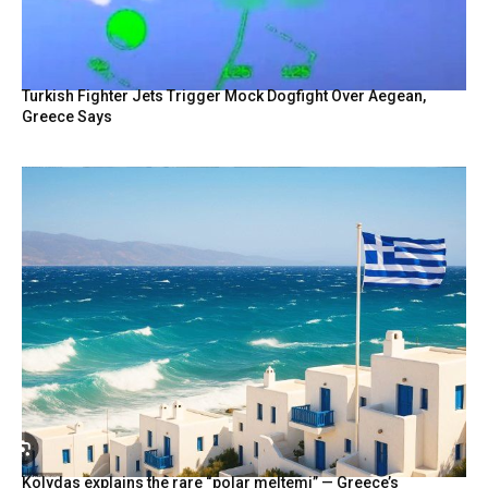
Turkish Fighter Jets Trigger Mock Dogfight Over Aegean,
Greece Says
Kolydas explains the rare “polar meltemi” — Greece’s