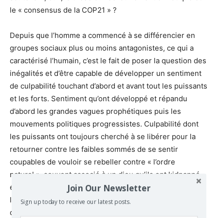
le « consensus de la COP21 » ?
Depuis que l’homme a commencé à se différencier en
groupes sociaux plus ou moins antagonistes, ce qui a
caractérisé l’humain, c’est le fait de poser la question des
inégalités et d’être capable de développer un sentiment
de culpabilité touchant d’abord et avant tout les puissants
et les forts. Sentiment qu’ont développé et répandu
d’abord les grandes vagues prophétiques puis les
mouvements politiques progressistes. Culpabilité dont
les puissants ont toujours cherché à se libérer pour la
retourner contre les faibles sommés de se sentir
coupables de vouloir se rebeller contre « l’ordre
naturel », souvent associé à un dieu qu’ils ont kidnappé
Join Our Newsletter
et qui est devenu cruel …comme la nature sait aussi
l’être. Or, dans la question du « changement climatique »,
Sign up today to receive our latest posts.
c’est justement l’élément de culpabilisation qui est