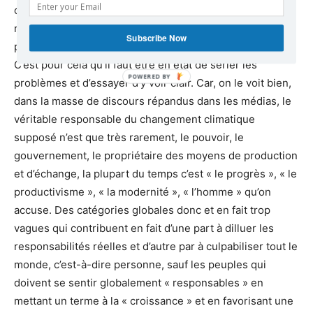
omniprésent, à côté bien sûr de la question tout à fait
rationnelle de l’analyse du fait lui-même qui devrait être
Subscribe Now
plus clairement posée mais ne l’est que très rarement.
C’est pour cela qu’il faut être en état de sérier les
problèmes et d’essayer d’y voir clair. Car, on le voit bien,
dans la masse de discours répandus dans les médias, le
véritable responsable du changement climatique
supposé n’est que très rarement, le pouvoir, le
gouvernement, le propriétaire des moyens de production
et d’échange, la plupart du temps c’est « le progrès », « le
productivisme », « la modernité », « l’homme » qu’on
accuse. Des catégories globales donc et en fait trop
vagues qui contribuent en fait d’une part à dilluer les
responsabilités réelles et d’autre par à culpabiliser tout le
monde, c’est-à-dire personne, sauf les peuples qui
doivent se sentir globalement « responsables » en
mettant un terme à la « croissance » et en favorisant une