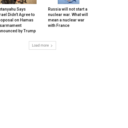
etanyahu Says
Russia will not start a
rael Didn’t Agree to
nuclear war. What will
roposal on Hamas
mean a nuclear war
isarmament
with France
nnounced by Trump
Load more