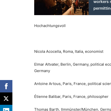
workers r
permittin
Hochachtungsvoll
Nicola Acocella, Roma, Italia, economist
Elmar Altvater, Berlin, Germany, political e
Germany
Antoine Artous, Paris, France, political scien
Étienne Balibar, Paris, France, philosopher
Thomas Barth, Ilmmünster/München, German