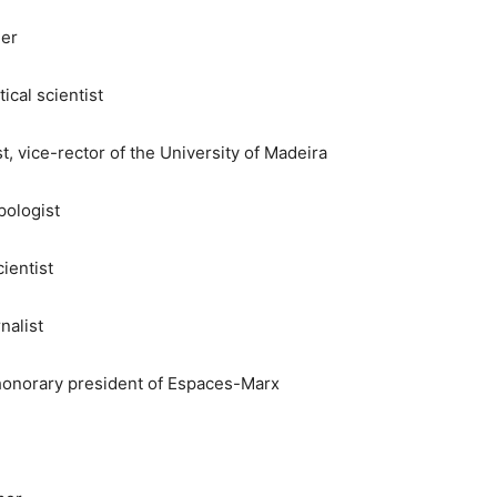
her
ical scientist
, vice-rector of the University of Madeira
pologist
ientist
nalist
 honorary president of Espaces-Marx