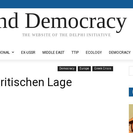
nd Democracy 
THE WEBSITE OF THE DELPHI INITIATIVE
IONAL
EX-USSR
MIDDLE EAST
TTIP
ECOLOGY
DEMOCRACY
Democracy
Europe
Greek Crisis
kritischen Lage