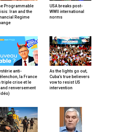
he Programmable
USA breaks post-
isis: Iran and the
WWII international
inancial Regime
norms
hange
stérie anti-
As the lights go out,
lenchon, la France
Cuba’s true believers
 triple crise et le
vow to resist US
rand renversement
intervention
idéo)