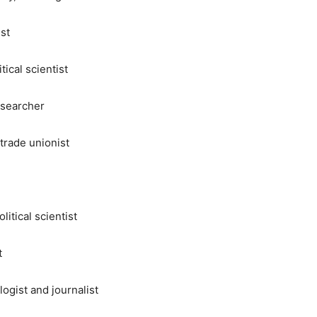
st
ical scientist
esearcher
trade unionist
itical scientist
t
ogist and journalist