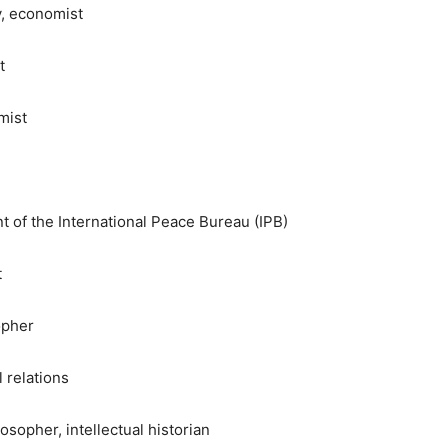
y, economist
t
mist
 of the International Peace Bureau (IPB)
t
opher
 relations
sopher, intellectual historian