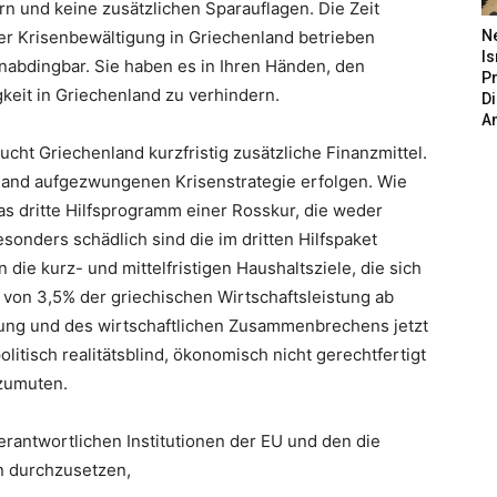
n und keine zusätzlichen Sparauflagen. Die Zeit
der Krisenbewältigung in Griechenland betrieben
N
Is
nabdingbar. Sie haben es in Ihren Händen, den
P
eit in Griechenland zu verhindern.
D
A
cht Griechenland kurzfristig zusätzliche Finanzmittel.
nland aufgezwungenen Krisenstrategie erfolgen. Wie
 dritte Hilfsprogramm einer Rosskur, die weder
sonders schädlich sind die im dritten Hilfspaket
ie kurz- und mittelfristigen Haushaltsziele, die sich
von 3,5% der griechischen Wirtschaftsleistung ab
ung und des wirtschaftlichen Zusammenbrechens jetzt
litisch realitätsblind, ökonomisch nicht gerechtfertigt
uzumuten.
erantwortlichen Institutionen der EU und den die
n durchzusetzen,