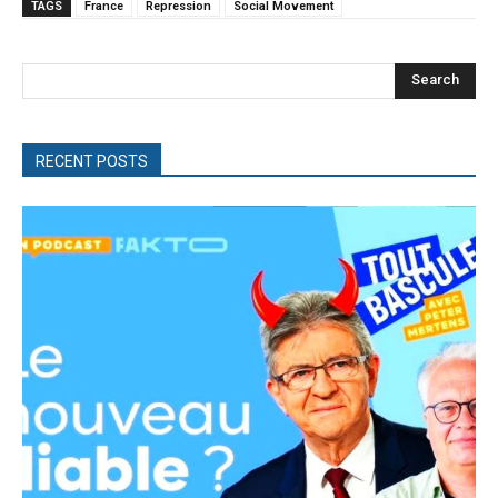
TAGS
France
Repression
Social Movement
Search
RECENT POSTS