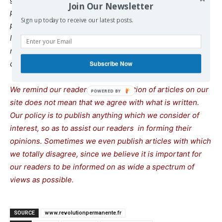
Join Our Newsletter
position en soutenant la révolte des quartiers et en
Sign up today to receive our latest posts.
proposant une perspective d’ensemble pour en finir avec
le cours autoritaire et sécuritaire. Nous ne pouvons pas
regarder ailleurs, nous devons mettre toutes nos forces
dans la balance.
»
Subscribe Now
We remind our readers that publication of articles on our
site does not mean that we agree with what is written.
Our policy is to publish anything which we consider of
interest, so as to assist our readers in forming their
opinions. Sometimes we even publish articles with which
we totally disagree, since we believe it is important for
our readers to be informed on as wide a spectrum of
views as possible.
SOURCE
www.revolutionpermanente.fr