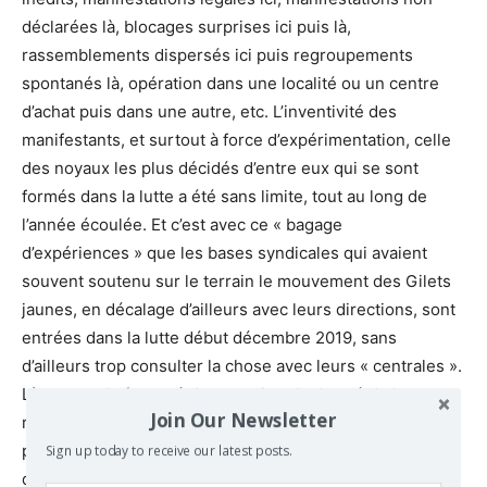
déclarées là, blocages surprises ici puis là,
rassemblements dispersés ici puis regroupements
spontanés là, opération dans une localité ou un centre
d’achat puis dans une autre, etc. L’inventivité des
manifestants, et surtout à force d’expérimentation, celle
des noyaux les plus décidés d’entre eux qui se sont
formés dans la lutte a été sans limite, tout au long de
l’année écoulée. Et c’est avec ce « bagage
d’expériences » que les bases syndicales qui avaient
souvent soutenu sur le terrain le mouvement des Gilets
jaunes, en décalage d’ailleurs avec leurs directions, sont
entrées dans la lutte début décembre 2019, sans
d’ailleurs trop consulter la chose avec leurs « centrales ».
Là encore, la fermeté du pouvoir et la dureté de la
Join Our Newsletter
répression ont soulevé les hauts le cœur d’une grande
partie de la société jusque-là passive, et chacun d’y aller
Sign up today to receive our latest posts.
de sa méthode de soutien au mouvement qui recueille