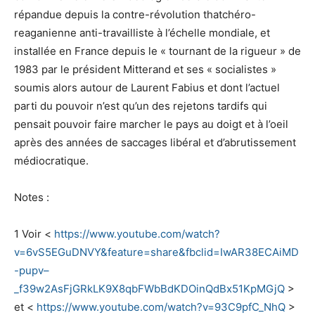
répandue depuis la contre-révolution thatchéro-
reaganienne anti-travailliste à l’échelle mondiale, et
installée en France depuis le « tournant de la rigueur » de
1983 par le président Mitterand et ses « socialistes »
soumis alors autour de Laurent Fabius et dont l’actuel
parti du pouvoir n’est qu’un des rejetons tardifs qui
pensait pouvoir faire marcher le pays au doigt et à l’oeil
après des années de saccages libéral et d’abrutissement
médiocratique.
Notes :
1 Voir <
https://www.youtube.com/watch?
v=6vS5EGuDNVY&feature=share&fbclid=IwAR38ECAiMD
-pupv–
_f39w2AsFjGRkLK9X8qbFWbBdKDOinQdBx51KpMGjQ
>
et <
https://www.youtube.com/watch?v=93C9pfC_NhQ
>