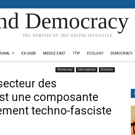
nd Democracy 
THE WEBSITE OF THE DELPHI INITIATIVE
IONAL
EX-USSR
MIDDLE EAST
TTIP
ECOLOGY
DEMOCRACY
Democracy
International
Economy
 secteur des
st une composante
ment techno-fasciste