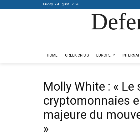
Friday, 7 August , 2026
Defe
Designed by Kangaru Productions
HOME
GREEK CRISIS
EUROPE
INTERNAT
Molly White : « Le
cryptomonnaies e
majeure du mouve
»