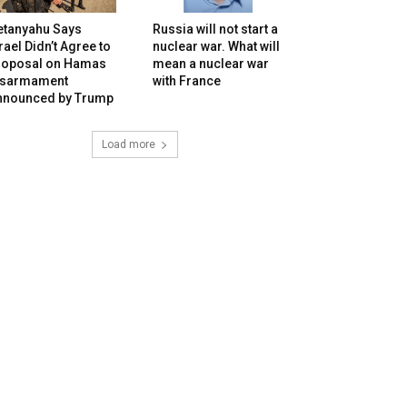
etanyahu Says
Russia will not start a
rael Didn’t Agree to
nuclear war. What will
roposal on Hamas
mean a nuclear war
isarmament
with France
nnounced by Trump
Load more