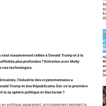
T
Cr
F
C
s’est massivement ralliée à Donald Trump et à la
Hy
affinités plus profondes ? Entretien avec Molly
Mé
en
de ces technologies.
g
(v
éricaines, l’industrie des cryptomonnaies a
ald Trump et des Républicains. Est-ce la première
ti la sa sphère politique et électorale ?
ée en politique auparavant, principalement pendant la