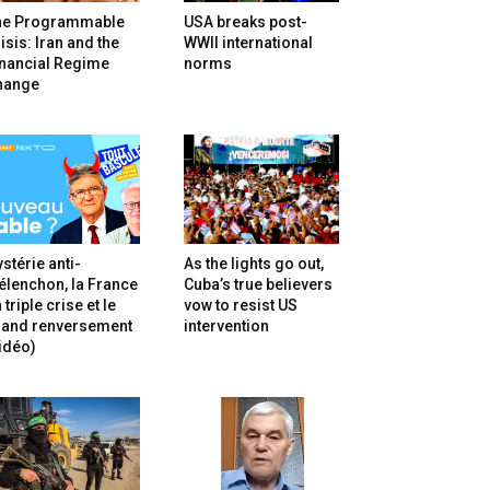
he Programmable
USA breaks post-
isis: Iran and the
WWII international
inancial Regime
norms
hange
stérie anti-
As the lights go out,
lenchon, la France
Cuba’s true believers
 triple crise et le
vow to resist US
rand renversement
intervention
idéo)