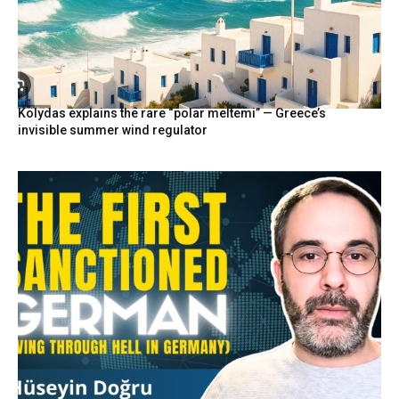
Kolydas explains the rare “polar meltemi” — Greece’s
invisible summer wind regulator