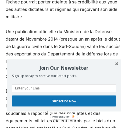
l’échec pourrait porter atteinte à sa crédibilité aux yeux
des autres dictateurs et régimes qui reçoivent son aide
militaire.
Une publication officielle du Ministère de la Défense
datant de Novembre 2014 (presque un an après le début
de la guerre civile dans le Sud-Soudan) vante les succès
des exportations du Département de la défense lors de
l’exposition sur la cyber-sécurité, visitée par 70
Join Our Newsletter
délégations provenant de plusieurs régions du monde, y
compris le Sud-Soudan.
Sign up today to receive our latest posts.
Des témoignages signalent que les militaires du Sud-
Soudan utilisent les fusils Galil ACE. Dix-huit mois avant
Subscribe Now
le déclenchement de la guerre civile, un journal
soudanais a rapporté que des roquettes et des
équipements militaires étaient fournis par le biais d’un