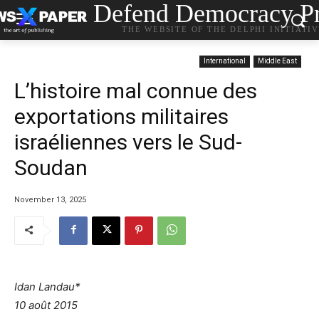
Defend Democracy Pr
THE WEBSITE OF THE DELPHI INITIATI
International
Middle East
L’histoire mal connue des
exportations militaires
israéliennes vers le Sud-
Soudan
November 13, 2025
Idan Landau*
10 août 2015