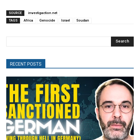
SOURCE
investigaction.net
TAGS
Africa
Genocide
Israel
Soudan
Search
RECENT POSTS