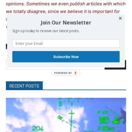
opinions. Sometimes we even publish articles with which
we totally disagree, since we believe it is important for
our readers to be informed on as wide a spectrum of
Join Our Newsletter
views as possible.
Sign up today to receive our latest posts.
SOURCE
infolibre-gr.translate.goog
Subscribe Now
Search
RECENT POSTS