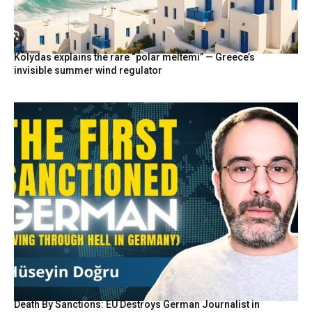
Kolydas explains the rare “polar meltemi” — Greece’s
invisible summer wind regulator
Death By Sanctions: EU Destroys German Journalist in