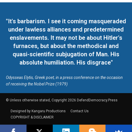
"It's barbarism. I see it coming masqueraded
under lawless alliances and predetermined
enslavements. It may not be about Hitler's
furnaces, but about the methodical and
quasi-scientific subjugation of Man. His
absolute humiliation. His disgrace"
Odysseas Elytis, Greek poet, in a press conference on the occasion
of receiving the Nobel Prize (1979)
© Unless otherwise stated, Copyright 2026 DefendDemocracy.Press
Designed by Kangaru Productions
Contact Us
COPYRIGHT & DISCLAIMER