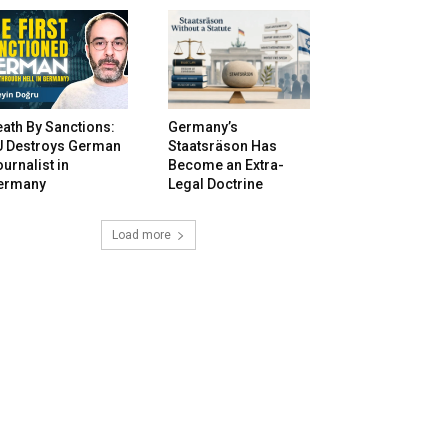
ath By Sanctions:
Germany’s
U Destroys German
Staatsräson Has
urnalist in
Become an Extra-
ermany
Legal Doctrine
Load more