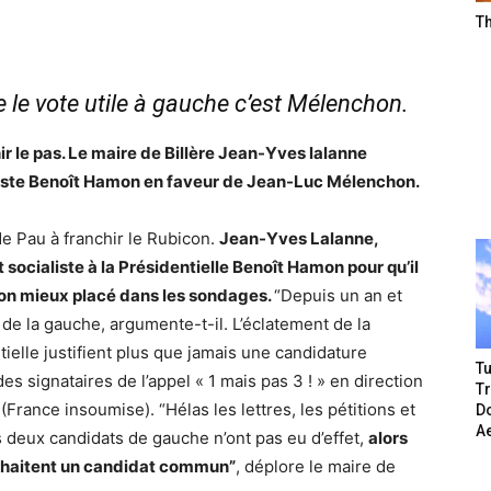
T
le vote utile à gauche c’est Mélenchon.
hir le pas. Le maire de Billère Jean-Yves lalanne
liste Benoît Hamon en faveur de Jean-Luc Mélenchon.
 de Pau à franchir le Rubicon.
Jean-Yves Lalanne,
 socialiste à la Présidentielle Benoît Hamon pour qu’il
on mieux placé dans les sondages.
“Depuis un an et
de la gauche, argumente-t-il. L’éclatement de la
ielle justifient plus que jamais une candidature
Tu
s signataires de l’appel « 1 mais pas 3 ! » en direction
T
rance insoumise). “Hélas les lettres, les pétitions et
Do
A
 deux candidats de gauche n’ont pas eu d’effet,
alors
uhaitent un candidat commun”
, déplore le maire de