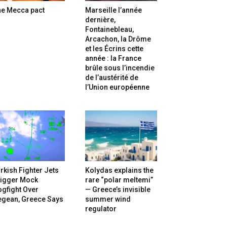
he Mecca pact
Marseille l’année
dernière,
Fontainebleau,
Arcachon, la Drôme
et les Écrins cette
année : la France
brûle sous l’incendie
de l’austérité de
l’Union européenne
rkish Fighter Jets
Kolydas explains the
rigger Mock
rare “polar meltemi”
gfight Over
— Greece’s invisible
egean, Greece Says
summer wind
regulator