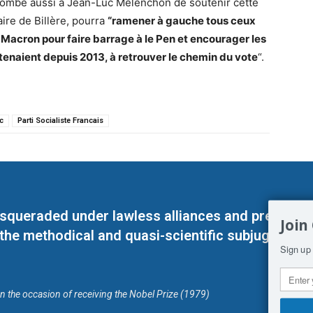
ncombe aussi à Jean-Luc Mélenchon de soutenir cette
re de Billère, pourra
“ramener à gauche tous ceux
 Macron pour faire barrage à le Pen et encourager les
stenaient depuis 2013, à retrouver le chemin du vote
“.
c
Parti Socialiste Francais
masqueraded under lawless alliances and predeter
Join
 the methodical and quasi-scientific subjugation o
Sign up 
on the occasion of receiving the Nobel Prize (1979)