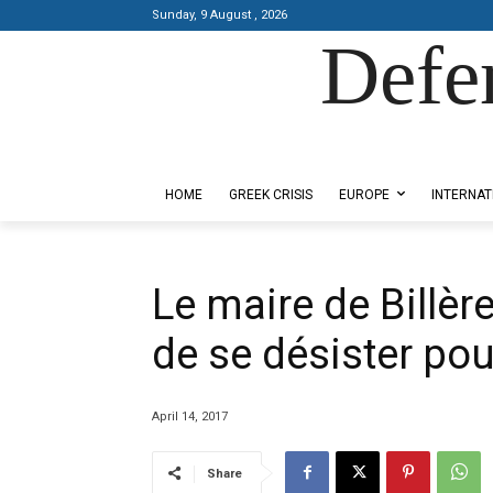
Sunday, 9 August , 2026
Defe
Designed by Kangaru Productions
HOME
GREEK CRISIS
EUROPE
INTERNAT
Le maire de Bill
de se désister po
April 14, 2017
Share