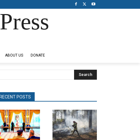
Press
ABOUT US
DONATE
Search
RECENT POSTS