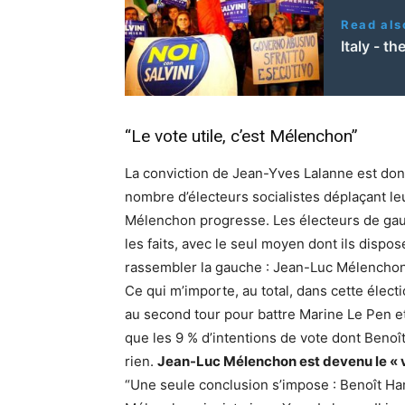
Read als
Italy - t
“Le vote utile, c’est Mélenchon”
La conviction de Jean-Yves Lalanne est donc 
nombre d’électeurs socialistes déplaçant l
Mélenchon progresse. Les électeurs de gauc
les faits, avec le seul moyen dont ils dispos
rassembler la gauche : Jean-Luc Mélenchon
Ce qui m’importe, au total, dans cette élect
au second tour pour battre Marine Le Pen et 
que les 9 % d’intentions de vote dont Benoî
rien.
Jean-Luc Mélenchon est devenu le « v
“Une seule conclusion s’impose : Benoît Ha