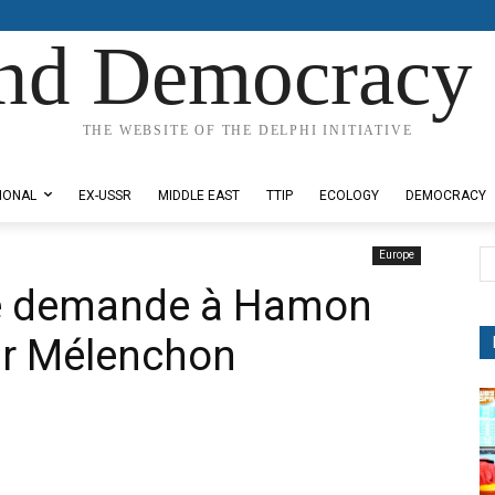
nd Democracy 
THE WEBSITE OF THE DELPHI INITIATIVE
IONAL
EX-USSR
MIDDLE EAST
TTIP
ECOLOGY
DEMOCRACY
Europe
ère demande à Hamon
ur Mélenchon