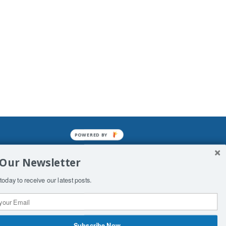
POWERED BY
mined enslavements. It may not be
 Our Newsletter
f Man. His absolute humiliation.
today to receive our latest posts.
Subscribe Now