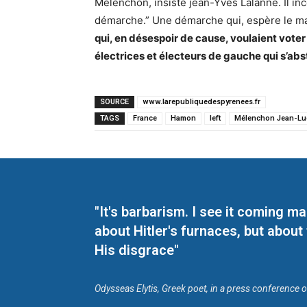
Mélenchon, insiste jean-Yves Lalanne. Il i
démarche.” Une démarche qui, espère le mai
qui, en désespoir de cause, voulaient voter
électrices et électeurs de gauche qui s’ab
SOURCE
www.larepubliquedespyrenees.fr
TAGS
France
Hamon
left
Mélenchon Jean-Lu
"It's barbarism. I see it coming 
about Hitler's furnaces, but about
His disgrace"
Odysseas Elytis, Greek poet, in a press conference 