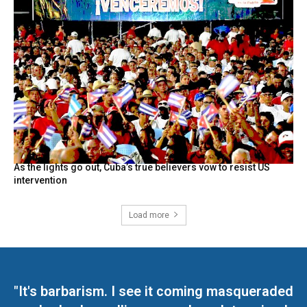
As the lights go out, Cuba’s true believers vow to resist US
intervention
Load more
"It's barbarism. I see it coming masqueraded