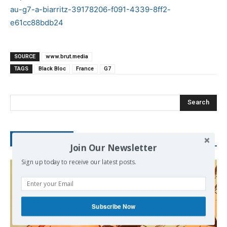
au-g7-a-biarritz-39178206-f091-4339-8ff2-
e61cc88bdb24
SOURCE
www.brut.media
TAGS
Black Bloc
France
G7
Search
RECENT POSTS
Join Our Newsletter
Sign up today to receive our latest posts.
Subscribe Now