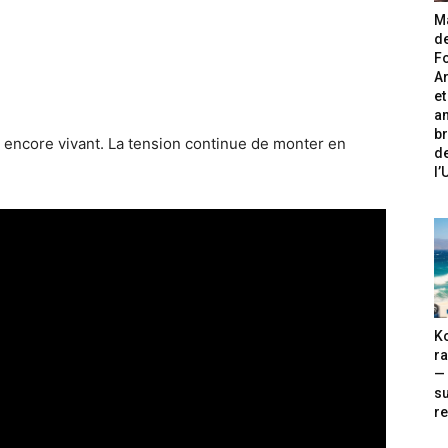
Ma
de
Fo
A
et
an
br
t encore vivant. La tension continue de monter en
de
l
Ko
ra
— 
s
re