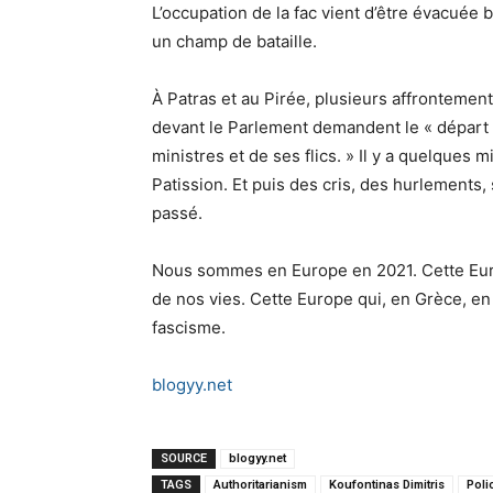
L’occupation de la fac vient d’être évacuée
un champ de bataille.
À Patras et au Pirée, plusieurs affrontemen
devant le Parlement demandent le « départ 
ministres et de ses flics. » Il y a quelques 
Patission. Et puis des cris, des hurlements
passé.
Nous sommes en Europe en 2021. Cette Europ
de nos vies. Cette Europe qui, en Grèce, en 
fascisme.
blogyy.net
SOURCE
blogyy.net
TAGS
Authoritarianism
Koufontinas Dimitris
Poli