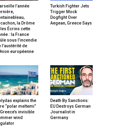
rseille l’année
Turkish Fighter Jets
rnière,
Trigger Mock
ntainebleau,
Dogfight Over
rcachon, la Drôme
Aegean, Greece Says
 les Écrins cette
née : la France
ûle sous l’incendie
 l’austérité de
’Union européenne
lydas explains the
Death By Sanctions:
re “polar meltemi”
EU Destroys German
Greece’s invisible
Journalist in
ummer wind
Germany
gulator