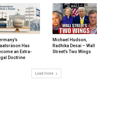
ermany’s
Michael Hudson,
taatsräson Has
Radhika Desai – Wall
ecome an Extra-
Street’s Two Wings
gal Doctrine
Load more