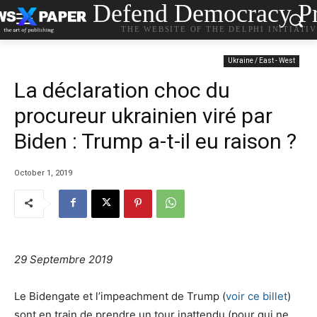
Defend Democracy Pr
THE WEBSITE OF THE DELPHI INITIATI
Ukraine / East - West
La déclaration choc du
procureur ukrainien viré par
Biden : Trump a-t-il eu raison ?
October 1, 2019
29 Septembre 2019
Le Bidengate et l’impeachment de Trump (
voir ce billet
)
sont en train de prendre un tour inattendu (pour qui ne