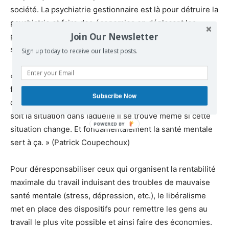
société. La psychiatrie gestionnaire est là pour détruire la
psychiatrie et faire des économies en déplaçant les
Join Our Newsletter
prises en charge « ailleurs » qu’en psychiatrie (médico-
social, prison, etc.) parce qu’ailleurs c’est moins cher.
Sign up today to receive our latest posts.
« Il y a cette volonté de créer un individu-marché qui soit
flexible, capable de résilience et capable surtout d’être
Subscribe Now
compétitif, performant à tous les moments quelle que
soit la situation dans laquelle il se trouve même si cette
situation change. Et fondamentalement la santé mentale
sert à ça. » (Patrick Coupechoux)
Pour déresponsabiliser ceux qui organisent la rentabilité
maximale du travail induisant des troubles de mauvaise
santé mentale (stress, dépression, etc.), le libéralisme
met en place des dispositifs pour remettre les gens au
travail le plus vite possible et ainsi faire des économies.